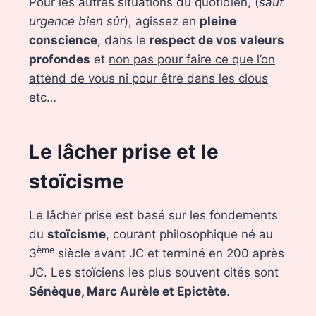
Pour les autres situations du quotidien, (
sauf
urgence bien sûr
), agissez en
pleine
conscience
, dans le
respect de vos valeurs
profondes
et
non pas pour faire ce que l’on
attend de vous ni pour être dans les clous
etc…
Le lâcher prise et le
stoïcisme
Le lâcher prise est basé sur les fondements
du
stoïcisme
, courant philosophique né au
ème
3
siècle avant JC et terminé en 200 après
JC. Les stoïciens les plus souvent cités sont
Sénèque, Marc Aurèle et Epictète
.