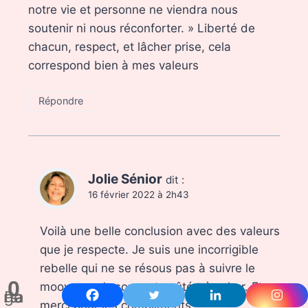
notre vie et personne ne viendra nous
soutenir ni nous réconforter. » Liberté de
chacun, respect, et lâcher prise, cela
correspond bien à mes valeurs
Répondre
Jolie Sénior
dit :
16 février 2022 à 2h43
Voilà une belle conclusion avec des valeurs
que je respecte. Je suis une incorrigible
rebelle qui ne se résous pas à suivre le
0
moov. ça m’a souvent coûté très cher. Et
Partages
merci pour les compliments.