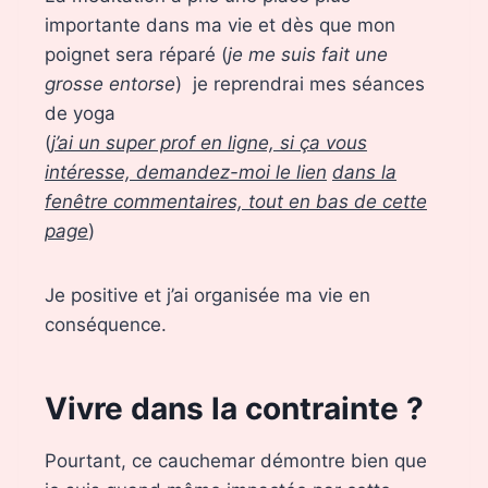
importante dans ma vie et dès que mon
poignet sera réparé (
je me suis fait une
grosse entorse
) je reprendrai mes séances
de yoga
(
j’ai un super prof en ligne, si ça vous
intéresse, demandez-moi le lien
dans la
fenêtre commentaires, tout en bas de cette
page
)
Je positive et j’ai organisée ma vie en
conséquence.
Vivre dans la contrainte ?
Pourtant, ce cauchemar démontre bien que