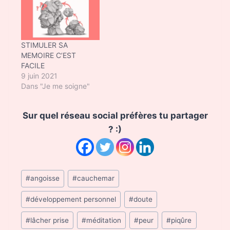
STIMULER SA
MEMOIRE C’EST
FACILE
9 juin 2021
Dans "Je me soigne"
Sur quel réseau social préfères tu partager
? :)
Post
#
angoisse
#
cauchemar
Tags:
#
développement personnel
#
doute
#
lâcher prise
#
méditation
#
peur
#
piqûre