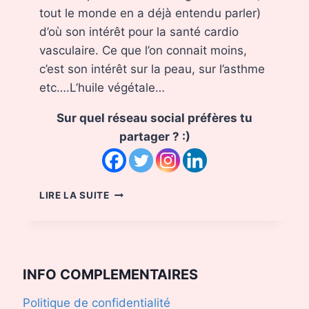
tout le monde en a déjà entendu parler)
d’où son intérêt pour la santé cardio
vasculaire. Ce que l’on connait moins,
c’est son intérêt sur la peau, sur l’asthme
etc….L’huile végétale…
Sur quel réseau social préfères tu
partager ? :)
L’HUILE
LIRE LA SUITE
LA
PLUS
RICHE
EN
OMÉGA
INFO COMPLEMENTAIRES
3
:
Politique de confidentialité
LA