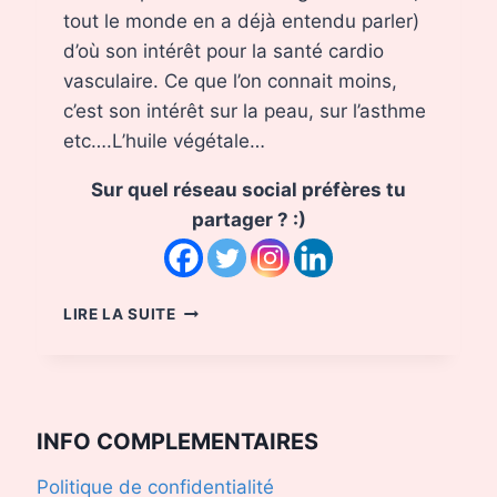
tout le monde en a déjà entendu parler)
d’où son intérêt pour la santé cardio
vasculaire. Ce que l’on connait moins,
c’est son intérêt sur la peau, sur l’asthme
etc….L’huile végétale…
Sur quel réseau social préfères tu
partager ? :)
L’HUILE
LIRE LA SUITE
LA
PLUS
RICHE
EN
OMÉGA
INFO COMPLEMENTAIRES
3
:
Politique de confidentialité
LA