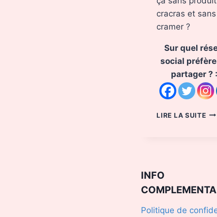
ça sans produi
cracras et sans
cramer ?
Sur quel rés
social préfère
partager ? 
BR
LIRE LA SUITE
DO
ET
NO
PA
CR
INFO
COMPLEMENTA
Politique de confide