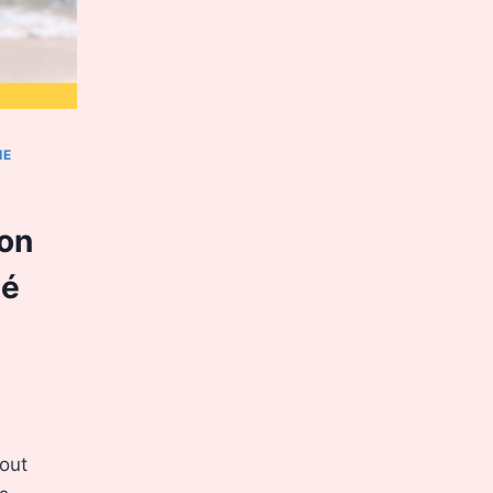
IE
non
mé
tout