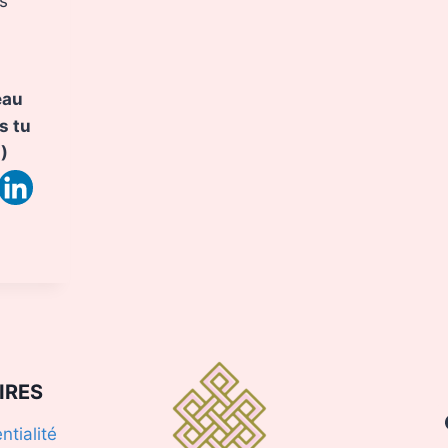
ts
eau
s tu
:)
ONZER
RÉ
N
S
AMÉ
IRES
ntialité