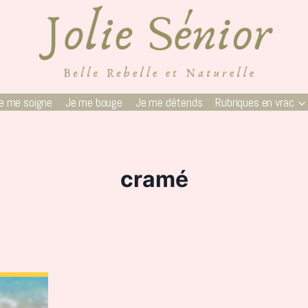
e me soigne
Je me bouge
Je me détends
Rubriques en vrac
cramé