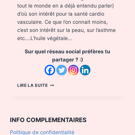
tout le monde en a déjà entendu parler)
d’où son intérêt pour la santé cardio
vasculaire. Ce que l’on connait moins,
c’est son intérêt sur la peau, sur l’asthme
etc….L’huile végétale…
Sur quel réseau social préfères tu
partager ? :)
L’HUILE
LIRE LA SUITE
LA
PLUS
RICHE
EN
OMÉGA
INFO COMPLEMENTAIRES
3
:
Politique de confidentialité
LA