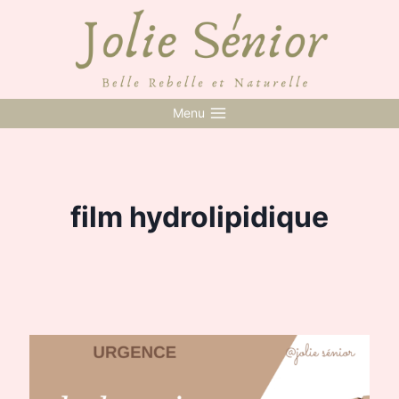
Skip
to
content
Menu
film hydrolipidique